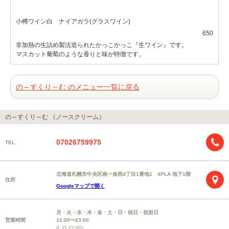
小樽ワイン白 ナイアガラ(グラスワイン)
650
非加熱の生詰め製法造られたかっこかっこ『生ワイン』です。
マスカット葡萄のような香りと味が特徴です。
の～すくり～む のメニュー一覧に戻る
の～すくり～む （ノースクリーム）
07026759975
TEL
北海道札幌市中央区南一条西4丁目1番地1 4PLA 地下1階
住所
Googleマップで開く
月・火・水・木・金・土・日・祝日・祝前日
営業時間
11:00〜23:00
(L.O 22:00)