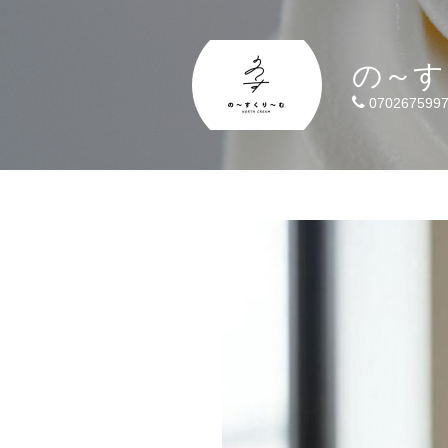
の～す
070267599