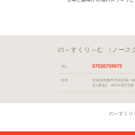
の～すくり～む （ノース
07026759975
TEL
住所
北海道札幌市中央区南一条
目1番地1 4PLA 地下1階
の～すくり～