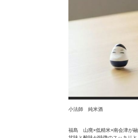
小法師 純米酒
福島 山廃×低精米×南会津が
甘味と酸味が特徴のスッキリと