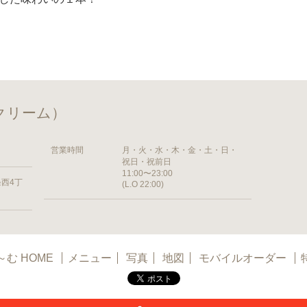
クリーム）
営業時間
月・火・水・木・金・土・日・
祝日・祝前日
11:00〜23:00
西4丁
(L.O 22:00)
む HOME
メニュー
写真
地図
モバイルオーダー