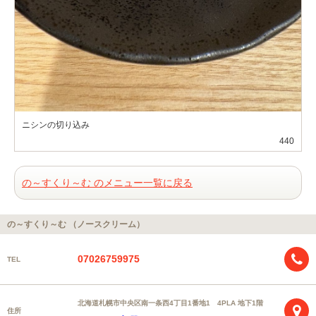
ニシンの切り込み
440
の～すくり～む のメニュー一覧に戻る
の～すくり～む （ノースクリーム）
07026759975
TEL
北海道札幌市中央区南一条西4丁目1番地1 4PLA 地下1階
住所